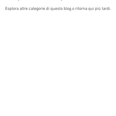
Esplora altre categorie di questo blog o ritorna qui più tardi.
o Tel: 035.0294383 Mail:
gogolboutique@yahoo.it
A: BG400159
Privacy policy