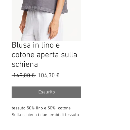
Blusa in lino e
cotone aperta sulla
schiena
Prezzo
Prezzo
 149,00 € 
104,30 €
regolare
scontato
Esaurito
tessuto 50% lino e 50% cotone
Sulla schiena i due lembi di tessuto
si sovrappongono