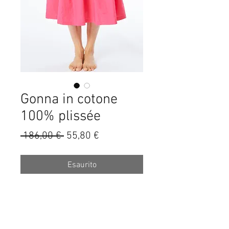
Gonna in cotone
100% plissée
Prezzo
Prezzo
 186,00 € 
55,80 €
regolare
scontato
Esaurito