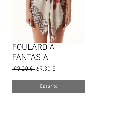
FOULARD A
FANTASIA
Prezzo
Prezzo
 99,00 € 
69,30 €
regolare
scontato
Esaurito